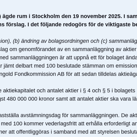
) ägde rum i Stockholm den 19 november 2025. I sam
 förslag. I det följande redogörs för de viktigaste 
sion), (b) ändring av bolagsordningen och (c) sammanläg
rslag om genomförandet av en sammanläggning av aktier
et med sammanläggningen är att uppnå ett för bolaget ända
om är jämt delbart med 100 beslutade stämman om emissio
gold Fondkommission AB för att sedan tilldelas aktieäga
ktiekapitalet och antalet aktier i § 4 och § 5 i bolagets
gst 480 000 000 kronor samt att antalet aktier ska vara 
fastställa avstämningsdag för sammanläggningen. De akt
ed 100 kommer vederlagsfritt att erhålla erforderligt ant
r att offentliggöras i samband med att styrelsen beslu