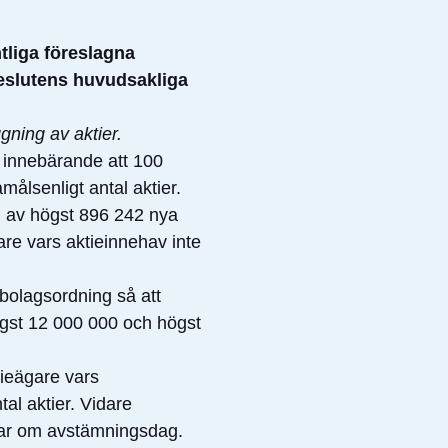
tliga föreslagna
beslutens huvudsakliga
gning av aktier.
 innebärande att 100
målsenligt antal aktier.
n av högst 896 242 nya
re vars aktieinnehav inte
 bolagsordning så att
lägst 12 000 000 och högst
ieägare vars
al aktier. Vidare
tar om avstämningsdag.