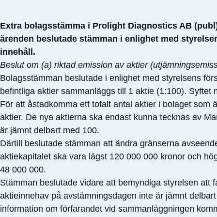
Extra bolagsstämma i Prolight Diagnostics AB (publ
ärenden beslutade stämman i enlighet med styrelsens
innehåll.
Beslut om (a) riktad emission av aktier (utjämningsemis
Bolagsstämman beslutade i enlighet med styrelsens fö
befintliga aktier sammanläggs till 1 aktie (1:100). Syft
För att åstadkomma ett totalt antal aktier i bolaget s
aktier. De nya aktierna ska endast kunna tecknas av Man
är jämnt delbart med 100.
Därtill beslutade stämman att ändra gränserna avseende a
aktiekapitalet ska vara lägst 120 000 000 kronor och hö
48 000 000.
Stämman beslutade vidare att bemyndiga styrelsen att 
aktieinnehav på avstämningsdagen inte är jämnt delbart m
information om förfarandet vid sammanläggningen komme