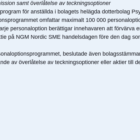
ission samt överlåtelse av teckningsoptioner
program för anställda i bolagets helägda dotterbolag Ps
tionsprogrammet omfattar maximalt 100 000 personalopt
rje personaloption berättigar innehavaren att förvärva en n
aktie på NGM Nordic SME handelsdagen före den dag so
 personaloptionsprogrammet, beslutade även bolagsstämma
e av överlåtelse av teckningsoptioner eller aktier till d