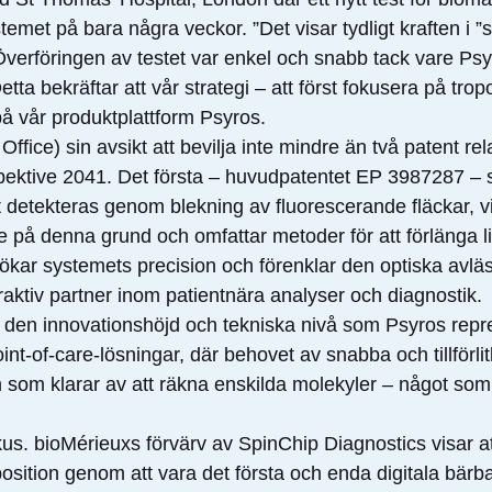
emet på bara några veckor. ”Det visar tydligt kraften i ”
Överföringen av testet var enkel och snabb tack vare Ps
bekräftar att vår strategi – att först fokusera på tropo
på vår produktplattform Psyros.
ice) sin avsikt att bevilja inte mindre än två patent rela
respektive 2041. Det första – huvudpatentet EP 3987287 – 
 detekteras genom blekning av fluorescerande fläckar, vi
 på denna grund och omfattar metoder för att förlänga l
re ökar systemets precision och förenklar den optiska av
traktiv partner inom patientnära analyser och diagnostik.
av den innovationshöjd och tekniska nivå som Psyros repr
-of-care-lösningar, där behovet av snabba och tillförlitli
rm som klarar av att räkna enskilda molekyler – något som hi
s. bioMérieuxs förvärv av SpinChip Diagnostics visar at
 position genom att vara det första och enda digitala b