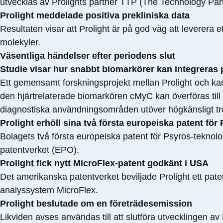
utvecklas av Prolights partner TTP (The Technology Part
Prolight meddelade positiva prekliniska data
Resultaten visar att Prolight är på god väg att leverera e
molekyler.
Väsentliga händelser efter periodens slut
Studie visar hur snabbt biomarkörer kan integreras
Ett gemensamt forskningsprojekt mellan Prolight och kard
den hjärtrelaterade biomarkören cMyC kan överföras til
diagnostiska användningsområden utöver högkänsligt tr
Prolight erhöll sina två första europeiska patent för
Bolagets två första europeiska patent för Psyros-teknolog
patentverket (EPO).
Prolight fick nytt MicroFlex-patent godkänt i USA
Det amerikanska patentverket beviljade Prolight ett pat
analyssystem MicroFlex.
Prolight beslutade om en företrädesemission
Likviden avses användas till att slutföra utvecklingen a