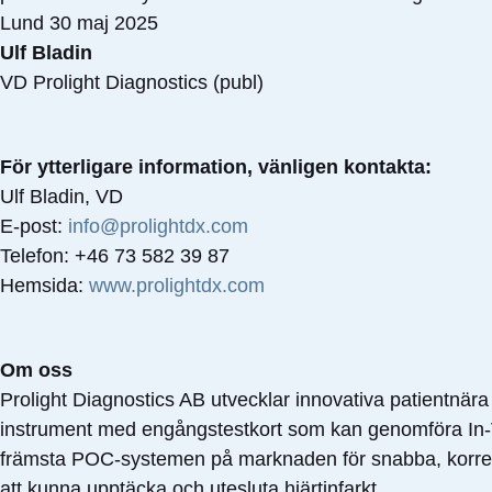
Lund 30 maj 2025
Ulf Bladin
VD Prolight Diagnostics (publ)
För ytterligare information, vänligen kontakta:
Ulf Bladin, VD
E-post:
info@prolightdx.com
Telefon: +46 73 582 39 87
Hemsida:
www.prolightdx.com
Om oss
Prolight Diagnostics AB utvecklar innovativa patientn
instrument med engångstestkort som kan genomföra In-Vit
främsta POC-systemen på marknaden för snabba, korrekta 
att kunna upptäcka och utesluta hjärtinfarkt.