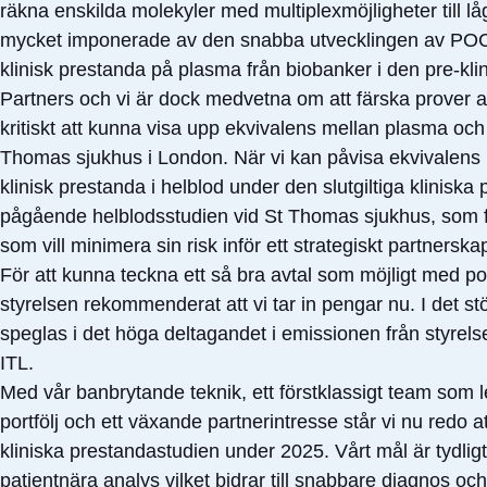
räkna enskilda molekyler med multiplexmöjligheter till l
mycket imponerade av den snabba utvecklingen av POC-sy
klinisk prestanda på plasma från biobanker i den pre-klin
Partners och vi är dock medvetna om att färska prover a
kritiskt att kunna visa upp ekvivalens mellan plasma och
Thomas sjukhus i London. När vi kan påvisa ekvivalens 
klinisk prestanda i helblod under den slutgiltiga klinisk
pågående helblodsstudien vid St Thomas sjukhus, som förv
som vill minimera sin risk inför ett strategiskt partnerska
För att kunna teckna ett så bra avtal som möjligt med pote
styrelsen rekommenderat att vi tar in pengar nu. I det stö
speglas i det höga deltagandet i emissionen från styrelse
ITL.
Med vår banbrytande teknik, ett förstklassigt team som l
portfölj och ett växande partnerintresse står vi nu redo
kliniska prestandastudien under 2025. Vårt mål är tydlig
patientnära analys vilket bidrar till snabbare diagnos o