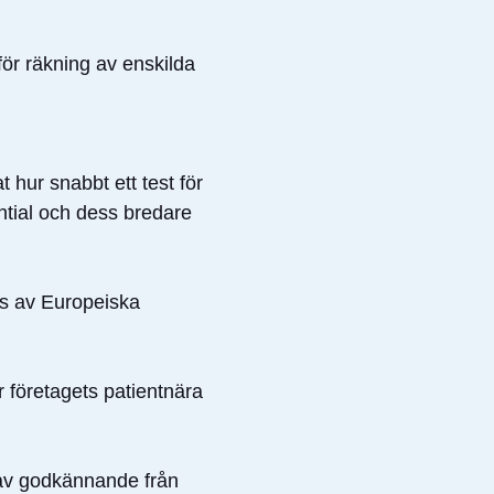
för räkning av enskilda
hur snabbt ett test för
ntial och dess bredare
ats av Europeiska
 företagets patientnära
t av godkännande från