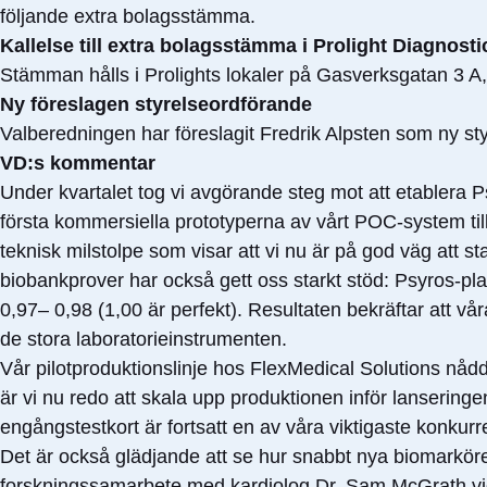
följande extra bolagsstämma.
Kallelse till extra bolagsstämma i Prolight Diagnosti
Stämman hålls i Prolights lokaler på Gasverksgatan 3 A,
Ny föreslagen styrelseordförande
Valberedningen har föreslagit Fredrik Alpsten som ny st
VD:s kommentar
Under kvartalet tog vi avgörande steg mot att etablera 
första kommersiella prototyperna av vårt POC-system till
teknisk milstolpe som visar att vi nu är på god väg att st
biobankprover har också gett oss starkt stöd: Psyros-pl
0,97– 0,98 (1,00 är perfekt). Resultaten bekräftar att 
de stora laboratorieinstrumenten.
Vår pilotproduktionslinje hos FlexMedical Solutions nådd
är vi nu redo att skala upp produktionen inför lanseringe
engångstestkort är fortsatt en av våra viktigaste konkurr
Det är också glädjande att se hur snabbt nya biomarköre
forskningssamarbete med kardiolog Dr. Sam McGrath vid 