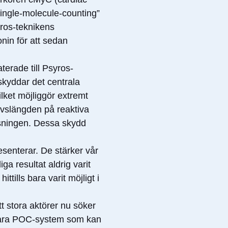
single-molecule-counting”
yros-teknikens
nin för att sedan
terade till Psyros-
skyddar det centrala
lket möjliggör extremt
ivslängden på reaktiva
läsningen. Dessa skydd
esenterar. De stärker vår
ga resultat aldrig varit
ttills bara varit möjligt i
t stora aktörer nu söker
ärbara POC-system som kan