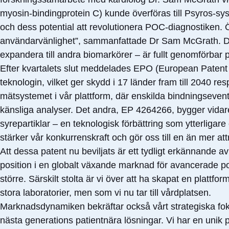
myosin-bindingprotein C) kunde överföras till Psyros-syst
och dess potential att revolutionera POC-diagnostiken. 
användarvänlighet”, sammanfattade Dr Sam McGrath. Detta 
expandera till andra biomarkörer – är fullt genomförbar 
Efter kvartalets slut meddelades EPO (European Patent Off
teknologin, vilket ger skydd i 17 länder fram till 2040 
mätsystemet i vår plattform, där enskilda bindningsevent
känsliga analyser. Det andra, EP 4264266, bygger vidare
syrepartiklar – en teknologisk förbättring som ytterliga
stärker vår konkurrenskraft och gör oss till en än mer at
Att dessa patent nu beviljats är ett tydligt erkännande 
position i en globalt växande marknad för avancerade point
större. Särskilt stolta är vi över att ha skapat en plattfo
stora laboratorier, men som vi nu tar till vårdplatsen.
Marknadsdynamiken bekräftar också vårt strategiska foku
nästa generations patientnära lösningar. Vi har en unik