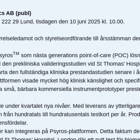
cs AB (publ)
 222 29 Lund, tisdagen den 10 juni 2025 kl. 10.00.
yrelseledamot och styrelseordförande till årsstämman de
TM
Psyros
som nästa generations point-of-care (POC) lösn
 den prekliniska valideringsstudien vid St Thomas’ Hospi
arta den fullständiga kliniska prestandastudien senare i år
attformen visade mycket hög klinisk känslighet och speci
våra små, bärbara kommersiella instrumentprototyper pre
e under kvartalet nya nivåer. Med leverans av ytterligar
n från hundratals till hundratusentals testkort per år. Pr
ensfördelar.
r kan integreras på Psyros-plattformen. Detta faktum de
St Thomas’ Hospital, London där ett nytt test för biom