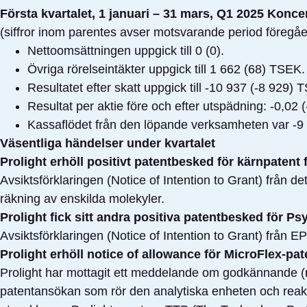
Första kvartalet, 1 januari – 31 mars, Q1 2025 Konce
(siffror inom parentes avser motsvarande period föregå
Nettoomsättningen uppgick till 0 (0).
Övriga rörelseintäkter uppgick till 1 662 (68) TSEK.
Resultatet efter skatt uppgick till -10 937 (-8 929) 
Resultat per aktie före och efter utspädning: -0,02 
Kassaflödet från den löpande verksamheten var -9
Väsentliga händelser under kvartalet
Prolight erhöll positivt patentbesked för kärnpatent 
Avsiktsförklaringen (Notice of Intention to Grant) från 
räkning av enskilda molekyler.
Prolight fick sitt andra positiva patentbesked för P
Avsiktsförklaringen (Notice of Intention to Grant) från
Prolight erhöll notice of allowance för MicroFlex-pat
Prolight har mottagit ett meddelande om godkännande (
patentansökan som rör den analytiska enheten och reak