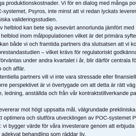
åga produktionskostnader. Vi för en dialog med många pot
stemet, Psyros, inte minst att vi redan lyckats leverer
iska valideringsstudien.
v helblod kan bete sig avsevärt annorlunda jämfört med 
 helblod inom målpopulationen vilket är det primära syfte
kan både vi och framtida partners dra slutsatsen att vi
a prestandastudien – vilket krävs för regulatoriskt godkän
äntas under andra kvartalet i år, blir därför centrala fö
p och affär.
ntiella partners vill vi inte vara stressade eller finansie
rre perspektivet är vi övertygade om att detta är rätt väg 
, ledning, anställda och från vår kontraktstillverkande pa
evererar mot högt uppsatta mål, välgrundade prekliniska d
 att optimera och slutföra utvecklingen av POC-systemet P
t: vi bygger värde för våra investerare genom att erbjud
ch adekvat behandling som räddar liv.