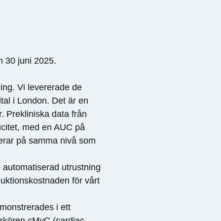
n 30 juni 2025.
ing. Vi levererade de
tal i London. Det är en
. Prekliniska data från
ficitet, med en AUC på
sterar på samma nivå som
e automatiserad utrustning
oduktionskostnaden för vårt
monstrerades i ett
arkören cMyC (cardiac