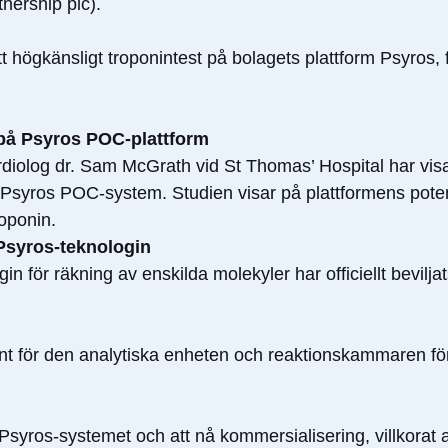
nership plc).
tt högkänsligt troponintest på bolagets plattform Psyros, 
 på Psyros POC-plattform
iolog dr. Sam McGrath vid St Thomas’ Hospital har visat 
l Psyros POC-system. Studien visar på plattformens pote
oponin.
 Psyros-teknologin
in för räkning av enskilda molekyler har officiellt bevilj
ent för den analytiska enheten och reaktionskammaren för
v Psyros-systemet och att nå kommersialisering, villkora