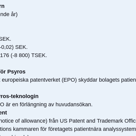
rn
ende år)
TSEK.
(-0,02) SEK.
 176 (-8 800) TSEK.
för Psyros
det europeiska patentverket (EPO) skyddar bolagets patien
syros-teknologin
 EPO är en förlängning av huvudansökan.
ent
notice of allowance) från US Patent and Trademark Offi
tions kammaren för företagets patientnära analyssystem