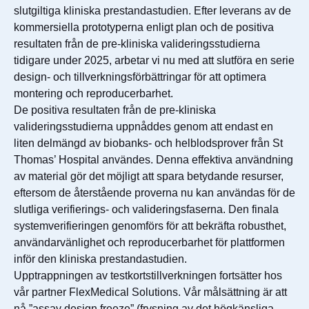
slutgiltiga kliniska prestandastudien. Efter leverans av de
kommersiella prototyperna enligt plan och de positiva
resultaten från de pre-kliniska valideringsstudierna
tidigare under 2025, arbetar vi nu med att slutföra en serie
design- och tillverkningsförbättringar för att optimera
montering och reproducerbarhet.
De positiva resultaten från de pre-kliniska
valideringsstudierna uppnåddes genom att endast en
liten delmängd av biobanks- och helblodsprover från St
Thomas’ Hospital användes. Denna effektiva användning
av material gör det möjligt att spara betydande resurser,
eftersom de återstående proverna nu kan användas för de
slutliga verifierings- och valideringsfaserna. Den finala
systemverifieringen genomförs för att bekräfta robusthet,
användarvänlighet och reproducerbarhet för plattformen
inför den kliniska prestandastudien.
Upptrappningen av testkortstillverkningen fortsätter hos
vår partner FlexMedical Solutions. Vår målsättning är att
nå ”assay design freeze” (frysning av det högkänsliga