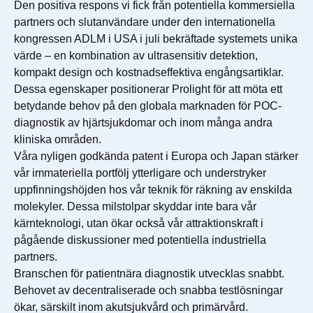
Den positiva respons vi fick från potentiella kommersiella
partners och slutanvändare under den internationella
kongressen ADLM i USA i juli bekräftade systemets unika
värde – en kombination av ultrasensitiv detektion,
kompakt design och kostnadseffektiva engångsartiklar.
Dessa egenskaper positionerar Prolight för att möta ett
betydande behov på den globala marknaden för POC-
diagnostik av hjärtsjukdomar och inom många andra
kliniska områden.
Våra nyligen godkända patent i Europa och Japan stärker
vår immateriella portfölj ytterligare och understryker
uppfinningshöjden hos vår teknik för räkning av enskilda
molekyler. Dessa milstolpar skyddar inte bara vår
kärnteknologi, utan ökar också vår attraktionskraft i
pågående diskussioner med potentiella industriella
partners.
Branschen för patientnära diagnostik utvecklas snabbt.
Behovet av decentraliserade och snabba testlösningar
ökar, särskilt inom akutsjukvård och primärvård.