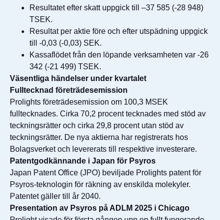
Resultatet efter skatt uppgick till –37 585 (-28 948)
TSEK.
Resultat per aktie före och efter utspädning uppgick
till -0,03 (-0,03) SEK.
Kassaflödet från den löpande verksamheten var -26
342 (-21 499) TSEK.
Väsentliga händelser under kvartalet
Fulltecknad företrädesemission
Prolights företrädesemission om 100,3 MSEK
fulltecknades. Cirka 70,2 procent tecknades med stöd av
teckningsrätter och cirka 29,8 procent utan stöd av
teckningsrätter. De nya aktierna har registrerats hos
Bolagsverket och levererats till respektive investerare.
Patentgodkännande i Japan för Psyros
Japan Patent Office (JPO) beviljade Prolights patent för
Psyros-teknologin för räkning av enskilda molekyler.
Patentet gäller till år 2040.
Presentation av Psyros på ADLM 2025 i Chicago
Prolight visade för första gången upp en fullt fungerande