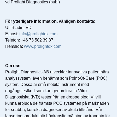
vd Prolight Diagnostics (publ)
För ytterligare information, vänligen kontakta:
Ulf Bladin, VD
E-post:
info@prolightdx.com
Telefon: +46 73 582 39 87
Hemsida:
www.prolightdx.com
Om oss
Prolight Diagnostics AB utvecklar innovativa patientnära
analyssystem, även benämnt som Point-Of-Care (POC)
system. Dessa är små mobila instrument med
engångstestkort som kan genomföra In-Vitro
Diagnostiska (IVD) tester från en droppe blod. Vi vill
kunna erbjuda de främsta POC systemen på marknaden
för snabba, korrekta diagnoser av akuta tillstånd. Vår
lanseringsprodukt blir högkänslig mätning av troponin för