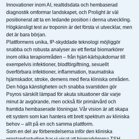
Innovationer inom AI, realtidsdata och hembaserad
diagnostik omformar landskapet, och Prolight är väl
positionerat att ta en ledande position i denna utveckling.
Högkänsligt test av troponin är det första vi utvecklar, men
det är bara början.
Plattformens unika, IP-skyddade teknologi möjliggör
snabba och robusta analyser av ett flertal biomarkörer
inom olika terapiområden – från hjärt-kärlsjukdomar till
exempelvis infektioner, blodförgiftning, sexuellt
överförbara infektioner, inflammation, traumatiska
hjärnskador, stroke, demens med flera kliniska områden.
Den höga känsligheten och snabba svarstiden gör
Psyros särskilt lämpad för akuta situationer där varje
minut är avgörande, men också för primärvård och
framtida hembaserade lösningar. Vår vision är att skapa
ett system som kan hantera ett brett spektrum av kliniska
behov – allt på en och samma plattform.
Som en del av förberedelserna inför den kliniska
prestandastudien har vi visat att biomarkörerna TSH