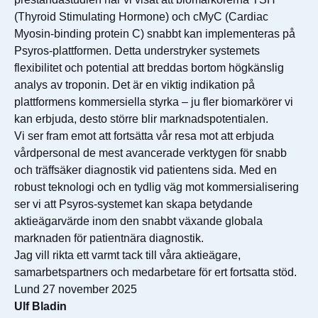
(Thyroid Stimulating Hormone) och cMyC (Cardiac
Myosin-binding protein C) snabbt kan implementeras på
Psyros-plattformen. Detta understryker systemets
flexibilitet och potential att breddas bortom högkänslig
analys av troponin. Det är en viktig indikation på
plattformens kommersiella styrka – ju fler biomarkörer vi
kan erbjuda, desto större blir marknadspotentialen.
Vi ser fram emot att fortsätta vår resa mot att erbjuda
vårdpersonal de mest avancerade verktygen för snabb
och träffsäker diagnostik vid patientens sida. Med en
robust teknologi och en tydlig väg mot kommersialisering
ser vi att Psyros-systemet kan skapa betydande
aktieägarvärde inom den snabbt växande globala
marknaden för patientnära diagnostik.
Jag vill rikta ett varmt tack till våra aktieägare,
samarbetspartners och medarbetare för ert fortsatta stöd.
Lund 27 november 2025
Ulf Bladin