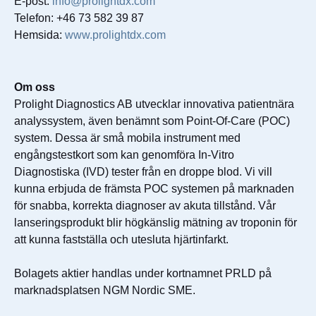
E-post:
info@prolightdx.com
Telefon: +46 73 582 39 87
Hemsida:
www.prolightdx.com
Om oss
Prolight Diagnostics AB utvecklar innovativa patientnära
analyssystem, även benämnt som Point-Of-Care (POC)
system. Dessa är små mobila instrument med
engångstestkort som kan genomföra In-Vitro
Diagnostiska (IVD) tester från en droppe blod. Vi vill
kunna erbjuda de främsta POC systemen på marknaden
för snabba, korrekta diagnoser av akuta tillstånd. Vår
lanseringsprodukt blir högkänslig mätning av troponin för
att kunna fastställa och utesluta hjärtinfarkt.
Bolagets aktier handlas under kortnamnet PRLD på
marknadsplatsen NGM Nordic SME.