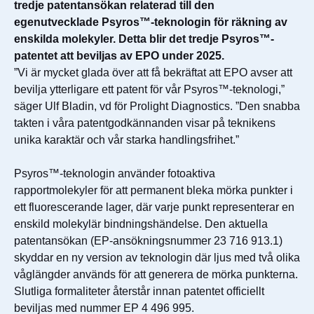
tredje patentansökan relaterad till den
egenutvecklade Psyros™-teknologin för räkning av
enskilda molekyler. Detta blir det tredje Psyros™-
patentet att beviljas av EPO under 2025.
”Vi är mycket glada över att få bekräftat att EPO avser att
bevilja ytterligare ett patent för vår Psyros™-teknologi,”
säger Ulf Bladin, vd för Prolight Diagnostics. ”Den snabba
takten i våra patentgodkännanden visar på teknikens
unika karaktär och vår starka handlingsfrihet.”
Psyros™-teknologin använder fotoaktiva
rapportmolekyler för att permanent bleka mörka punkter i
ett fluorescerande lager, där varje punkt representerar en
enskild molekylär bindningshändelse. Den aktuella
patentansökan (EP-ansökningsnummer 23 716 913.1)
skyddar en ny version av teknologin där ljus med två olika
våglängder används för att generera de mörka punkterna.
Slutliga formaliteter återstår innan patentet officiellt
beviljas med nummer EP 4 496 995.