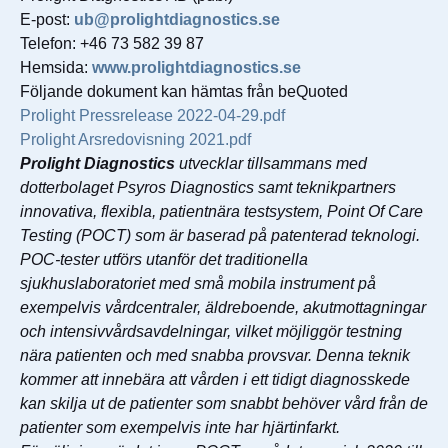
E-post:
ub@prolightdiagnostics.se
Telefon: +46 73 582 39 87
Hemsida:
www.prolightdiagnostics.se
Följande dokument kan hämtas från beQuoted
Prolight Pressrelease 2022-04-29.pdf
Prolight Arsredovisning 2021.pdf
Prolight Diagnostics
utvecklar tillsammans med
dotterbolaget Psyros Diagnostics samt teknikpartners
innovativa, flexibla, patientnära testsystem, Point Of Care
Testing (POCT) som är baserad på patenterad teknologi.
POC-tester utförs utanför det traditionella
sjukhuslaboratoriet med små mobila instrument på
exempelvis vårdcentraler, äldreboende, akutmottagningar
och intensivvårdsavdelningar, vilket möjliggör testning
nära patienten och med snabba provsvar. Denna teknik
kommer att innebära att vården i ett tidigt diagnosskede
kan skilja ut de patienter som snabbt behöver vård från de
patienter som exempelvis inte har hjärtinfarkt.