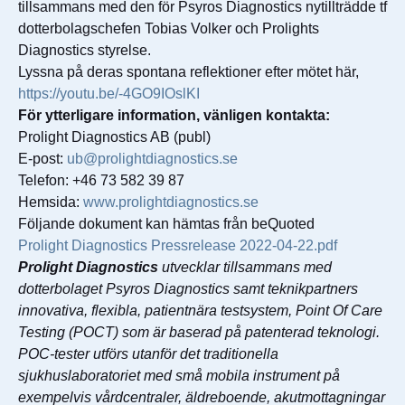
tillsammans med den för Psyros Diagnostics nytillträdde tf
dotterbolagschefen Tobias Volker och Prolights
Diagnostics styrelse.
Lyssna på deras spontana reflektioner efter mötet här,
https://youtu.be/-4GO9IOslKI
För ytterligare information, vänligen kontakta:
Prolight Diagnostics AB (publ)
E-post:
ub@prolightdiagnostics.se
Telefon: +46 73 582 39 87
Hemsida:
www.prolightdiagnostics.se
Följande dokument kan hämtas från beQuoted
Prolight Diagnostics Pressrelease 2022-04-22.pdf
Prolight Diagnostics
utvecklar tillsammans med
dotterbolaget Psyros Diagnostics samt teknikpartners
innovativa, flexibla, patientnära testsystem, Point Of Care
Testing (POCT) som är baserad på patenterad teknologi.
POC-tester utförs utanför det traditionella
sjukhuslaboratoriet med små mobila instrument på
exempelvis vårdcentraler, äldreboende, akutmottagningar