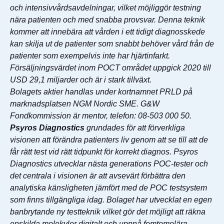
och intensivvårdsavdelningar, vilket möjliggör testning
nära patienten och med snabba provsvar. Denna teknik
kommer att innebära att vården i ett tidigt diagnosskede
kan skilja ut de patienter som snabbt behöver vård från de
patienter som exempelvis inte har hjärtinfarkt.
Försäljningsvärdet inom POCT området uppgick 2020 till
USD 29,1 miljarder och är i stark tillväxt.
Bolagets aktier handlas under kortnamnet PRLD på
marknadsplatsen NGM Nordic SME. G&W
Fondkommission är mentor, telefon: 08-503 000 50.
Psyros Diagnostics
grundades för att förverkliga
visionen att förändra patienters liv genom att se till att de
får rätt test vid rätt tidpunkt för korrekt diagnos. Psyros
Diagnostics utvecklar nästa generations POC-tester och
det centrala i visionen är att avsevärt förbättra den
analytiska känsligheten jämfört med de POC testsystem
som finns tillgängliga idag. Bolaget har utvecklat en egen
banbrytande ny testteknik vilket gör det möjligt att räkna
enskilda molekyler digitalt och uppnå femtomolära