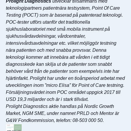
Prolight Diagnostics
utvecklar tillsammans med
teknologipartners patientnära testsystem, Point Of Care
Testing (POCT) som är baserad på patenterad teknologi.
POC-tester utförs utanför det traditionella
sjukhuslaboratoriet med små mobila instrument på
sjukhusvårdavdelningar, vårdcentraler,
intensivvårdsavdelningar etc. vilket möjliggör testning
nära patienten och med snabba provsvar. Denna
teknologi kommer att innebära att vården i ett tidigt
diagnosskede kan skilja ut de patienter som snabbt
behöver vård från de patienter som exempelvis inte har
hjärtinfarkt. Prolight har under en tioårsperiod arbetat med
utvecklingen inom ”micro Elisa” för Point of Care testning.
Försäljningsvärdet inom POC området uppgick 2017 till
USD 19,3 miljarder och är i stark tillväxt.
Prolight Diagnostics aktie handlas på Nordic Growth
Market, NGM SME, under namnet PRLD och Mentor är
G&W Fondkommission, telefon: 08-503 000 50.