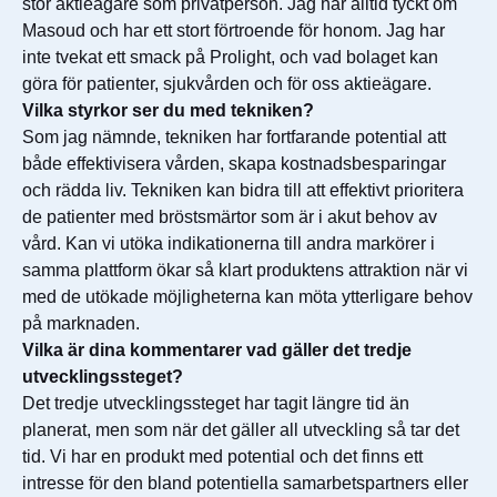
stor aktieägare som privatperson. Jag har alltid tyckt om
Masoud och har ett stort förtroende för honom. Jag har
inte tvekat ett smack på Prolight, och vad bolaget kan
göra för patienter, sjukvården och för oss aktieägare.
Vilka styrkor ser du med tekniken?
Som jag nämnde, tekniken har fortfarande potential att
både effektivisera vården, skapa kostnadsbesparingar
och rädda liv. Tekniken kan bidra till att effektivt prioritera
de patienter med bröstsmärtor som är i akut behov av
vård. Kan vi utöka indikationerna till andra markörer i
samma plattform ökar så klart produktens attraktion när vi
med de utökade möjligheterna kan möta ytterligare behov
på marknaden.
Vilka är dina kommentarer vad gäller det tredje
utvecklingssteget?
Det tredje utvecklingssteget har tagit längre tid än
planerat, men som när det gäller all utveckling så tar det
tid. Vi har en produkt med potential och det finns ett
intresse för den bland potentiella samarbetspartners eller