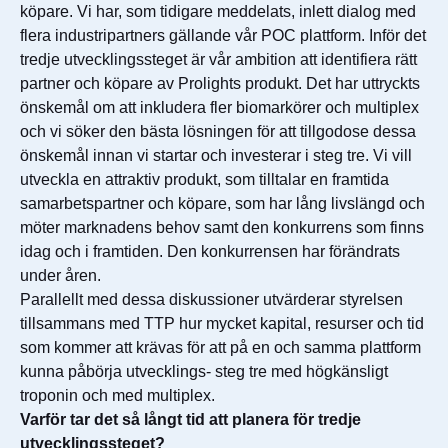
köpare. Vi har, som tidigare meddelats, inlett dialog med
flera industripartners gällande vår POC plattform. Inför det
tredje utvecklingssteget är vår ambition att identifiera rätt
partner och köpare av Prolights produkt. Det har uttryckts
önskemål om att inkludera fler biomarkörer och multiplex
och vi söker den bästa lösningen för att tillgodose dessa
önskemål innan vi startar och investerar i steg tre. Vi vill
utveckla en attraktiv produkt, som tilltalar en framtida
samarbetspartner och köpare, som har lång livslängd och
möter marknadens behov samt den konkurrens som finns
idag och i framtiden. Den konkurrensen har förändrats
under åren.
Parallellt med dessa diskussioner utvärderar styrelsen
tillsammans med TTP hur mycket kapital, resurser och tid
som kommer att krävas för att på en och samma plattform
kunna påbörja utvecklings- steg tre med högkänsligt
troponin och med multiplex.
Varför tar det så långt tid att planera för tredje
utvecklingssteget?