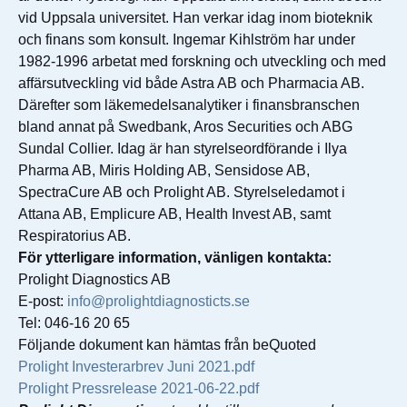
vid Uppsala universitet. Han verkar idag inom bioteknik
och finans som konsult. Ingemar Kihlström har under
1982-1996 arbetat med forskning och utveckling och med
affärsutveckling vid både Astra AB och Pharmacia AB.
Därefter som läkemedelsanalytiker i finansbranschen
bland annat på Swedbank, Aros Securities och ABG
Sundal Collier. Idag är han styrelseordförande i Ilya
Pharma AB, Miris Holding AB, Sensidose AB,
SpectraCure AB och Prolight AB. Styrelseledamot i
Attana AB, Emplicure AB, Health Invest AB, samt
Respiratorius AB.
För ytterligare information, vänligen kontakta:
Prolight Diagnostics AB
E-post:
info@prolightdiagnosticts.se
Tel: 046-16 20 65
Följande dokument kan hämtas från beQuoted
Prolight Investerarbrev Juni 2021.pdf
Prolight Pressrelease 2021-06-22.pdf