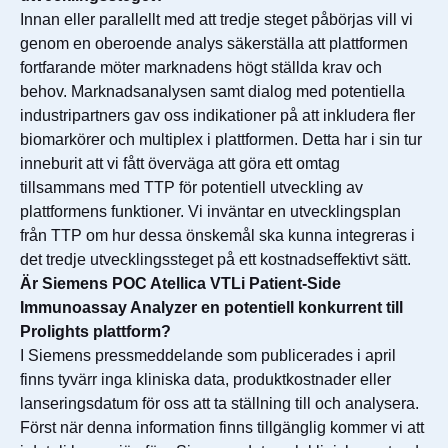
Innan eller parallellt med att tredje steget påbörjas vill vi
genom en oberoende analys säkerställa att plattformen
fortfarande möter marknadens högt ställda krav och
behov. Marknadsanalysen samt dialog med potentiella
industripartners gav oss indikationer på att inkludera fler
biomarkörer och multiplex i plattformen. Detta har i sin tur
inneburit att vi fått överväga att göra ett omtag
tillsammans med TTP för potentiell utveckling av
plattformens funktioner. Vi inväntar en utvecklingsplan
från TTP om hur dessa önskemål ska kunna integreras i
det tredje utvecklingssteget på ett kostnadseffektivt sätt.
Är Siemens POC Atellica VTLi Patient-Side
Immunoassay Analyzer en potentiell konkurrent till
Prolights plattform?
I Siemens pressmeddelande som publicerades i april
finns tyvärr inga kliniska data, produktkostnader eller
lanseringsdatum för oss att ta ställning till och analysera.
Först när denna information finns tillgänglig kommer vi att