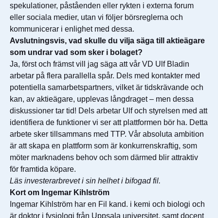
spekulationer, påståenden eller rykten i externa forum
eller sociala medier, utan vi följer börsreglerna och
kommunicerar i enlighet med dessa.
Avslutningsvis, vad skulle du vilja säga till aktieägare
som undrar vad som sker i bolaget?
Ja, först och främst vill jag säga att vår VD Ulf Bladin
arbetar på flera parallella spår. Dels med kontakter med
potentiella samarbetspartners, vilket är tidskrävande och
kan, av aktieägare, upplevas långdraget – men dessa
diskussioner tar tid! Dels arbetar Ulf och styrelsen med att
identifiera de funktioner vi ser att plattformen bör ha. Detta
arbete sker tillsammans med TTP. Vår absoluta ambition
är att skapa en plattform som är konkurrenskraftig, som
möter marknadens behov och som därmed blir attraktiv
för framtida köpare.
Läs investerarbrevet i sin helhet i bifogad fil.
Kort om Ingemar Kihlström
Ingemar Kihlström har en Fil kand. i kemi och biologi och
är doktor i fysiologi från Uppsala universitet, samt docent