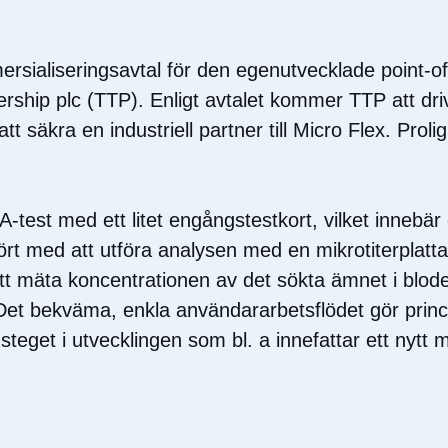
rsialiseringsavtal för den egenutvecklade point-o
ship plc (TTP). Enligt avtalet kommer TTP att dri
att säkra en industriell partner till Micro Flex. Pro
SA-test med ett litet engångstestkort, vilket innebä
fört med att utföra analysen med en mikrotiterplatta
 mäta koncentrationen av det sökta ämnet i blodet 
Det bekväma, enkla användararbetsflödet gör princ
get i utvecklingen som bl. a innefattar ett nytt mil