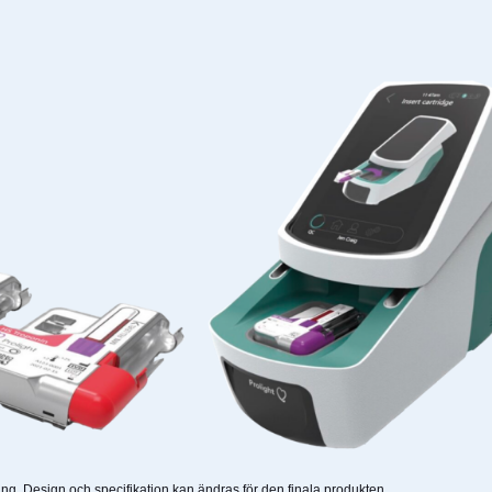
ng. Design och specifikation kan ändras för den finala produkten.