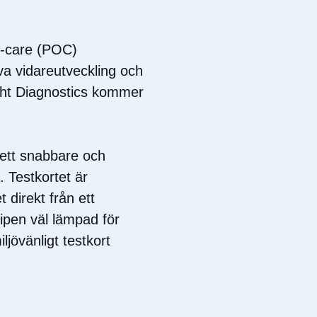
f-care (POC)
va vidareutveckling och
light Diagnostics kommer
r ett snabbare och
. Testkortet är
direkt från ett
ipen väl lämpad för
jövänligt testkort