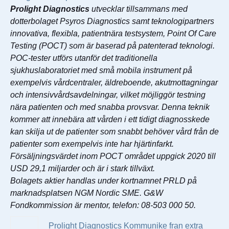
Prolight Diagnostics
utvecklar tillsammans med
dotterbolaget Psyros Diagnostics samt teknologipartners
innovativa, flexibla, patientnära testsystem, Point Of Care
Testing (POCT) som är baserad på patenterad teknologi.
POC-tester utförs utanför det traditionella
sjukhuslaboratoriet med små mobila instrument på
exempelvis vårdcentraler, äldreboende, akutmottagningar
och intensivvårdsavdelningar, vilket möjliggör testning
nära patienten och med snabba provsvar. Denna teknik
kommer att innebära att vården i ett tidigt diagnosskede
kan skilja ut de patienter som snabbt behöver vård från de
patienter som exempelvis inte har hjärtinfarkt.
Försäljningsvärdet inom POCT området uppgick 2020 till
USD 29,1 miljarder och är i stark tillväxt.
Bolagets aktier handlas under kortnamnet PRLD på
marknadsplatsen NGM Nordic SME. G&W
Fondkommission är mentor, telefon: 08-503 000 50.
Prolight Diagnostics Kommunike fran extra