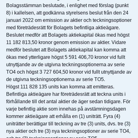
Bolagsstämman beslutade, i enlighet med förslag (punkt
8) i kallelsen, att godkänna styrelsens beslut från den 24
januari 2022 om emission av aktier och teckningsoptioner
med företrädesrätt för Bolagets befintliga aktieägare.
Beslutet medför att Bolagets aktiekapital ökas med högst
11 182 813,50 kronor genom emission av aktier. Vidare
medför beslutet att Bolagets aktiekapital kan komma att
ökas med ytterligare högst 5 591 406,70 kronor vid fullt
utnyttjande av de utgivna teckningsoptionerna av serie
TO4 och högst 3 727 604,50 kronor vid fullt utnyttjande av
de utgivna teckningsoptionerna av serie TO5.
Högst 111 828 135 units kan komma att emitteras.
Befintliga aktieägare har företrädesrätt att teckna units i
förhållande till det antal aktier de äger sedan tidigare. För
varje befintlig aktie som innehas på avstämningsdagen
kommer aktieägare att erhålla en (1) uniträtt. Fyra (4)
uniträtter berättigar till teckning av tre (3) units, dvs. tre (3)
nya aktier och tre (3) nya teckningsoptioner av serie TO4,