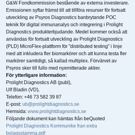
G&W Fondkommission bestående av externa investerare.
Emissionen syftar främst till att tillföra resurser för fortsatt
utveckling av Psyros Diagnostics banbrytande POC
teknik för digital immunanalys och integrering i Prolight
Diagnostics produkterbjudande. Medel kommer också att
användas för fortsatt utveckling av Prolight Diagnostics
(PLD) MicroFlex-plattform för ”distributed testing” i linje
med att inkludera fler biomarkörer och att kunna testa fler
markörer samtidigt, så kallad multiplex. Förvärvet av
Psyros sker till fullo med nyemitterade aktier.
För ytterligare information:
Prolight Diagnostics AB (publ),
Ulf Bladin (VD),
Telefon: +46 73 582 39 87
E-post:
ub@prolightdiagnostics.se
Hemsida:
www.prolightdiagnostics.se
Följande dokument kan hämtas från beQuoted
Prolight Diagnostics Kommunike fran extra
bolagsstamma.pdf