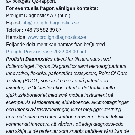
av bolagets Q2-rapport.
För eventuella frågor, vänligen kontakta:
Prolight Diagnostics AB (publ)
E-post:
ub@prolightdiagnostics.se
Telefon: +46 73 582 39 87
Hemsida:
www.prolightdiagnostics.se
Följande dokument kan hämtas från beQuoted
Prolight Pressrelease 2022-08-30.pdf
Prolight Diagnostics
utvecklar tillsammans med
dotterbolaget Psyros Diagnostics samt teknologipartners
innovativa, flexibla, patientnära testsystem, Point Of Care
Testing (POCT) som är it baserad på patenterad
teknologi. POC-tester utförs utanför det traditionella
sjukhuslaboratoriet med små mobila instrument på
exempelvis vårdcentraler, äldreboende, akutmottagningar
och intensivvårdsavdelningar, vilket möjliggör testning
nära patienten och med snabba provsvar. Denna teknik
kommer att innebära att vården i ett tidigt diagnosskede
kan skilja ut de patienter som snabbt behöver vård från de