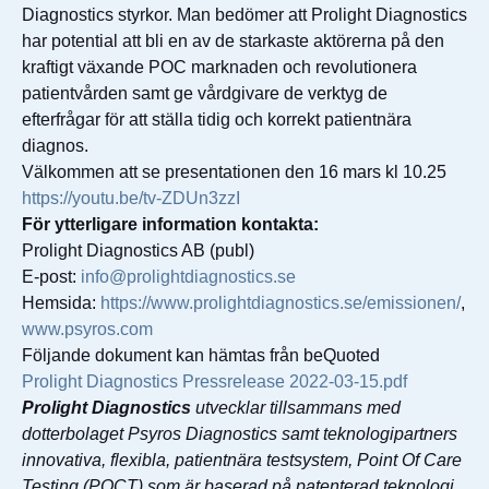
Diagnostics styrkor. Man bedömer att Prolight Diagnostics
har potential att bli en av de starkaste aktörerna på den
kraftigt växande POC marknaden och revolutionera
patientvården samt ge vårdgivare de verktyg de
efterfrågar för att ställa tidig och korrekt patientnära
diagnos.
Välkommen att se presentationen den 16 mars kl 10.25
https://youtu.be/tv-ZDUn3zzI
För ytterligare information kontakta:
Prolight Diagnostics AB (publ)
E-post:
info@prolightdiagnostics.se
Hemsida:
https://www.prolightdiagnostics.se/emissionen/
,
www.psyros.com
Följande dokument kan hämtas från beQuoted
Prolight Diagnostics Pressrelease 2022-03-15.pdf
Prolight Diagnostics
utvecklar tillsammans med
dotterbolaget Psyros Diagnostics samt teknologipartners
innovativa, flexibla, patientnära testsystem, Point Of Care
Testing (POCT) som är baserad på patenterad teknologi.