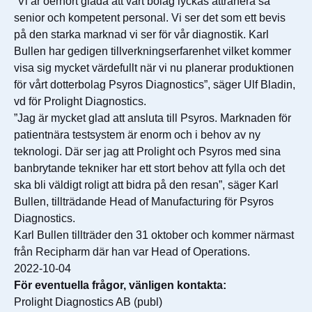
”Vi är oerhört glada att vårt bolag lyckas attrahera så
senior och kompetent personal. Vi ser det som ett bevis
på den starka marknad vi ser för vår diagnostik. Karl
Bullen har gedigen tillverkningserfarenhet vilket kommer
visa sig mycket värdefullt när vi nu planerar produktionen
för vårt dotterbolag Psyros Diagnostics”, säger Ulf Bladin,
vd för Prolight Diagnostics.
”Jag är mycket glad att ansluta till Psyros. Marknaden för
patientnära testsystem är enorm och i behov av ny
teknologi. Där ser jag att Prolight och Psyros med sina
banbrytande tekniker har ett stort behov att fylla och det
ska bli väldigt roligt att bidra på den resan”, säger Karl
Bullen, tillträdande Head of Manufacturing för Psyros
Diagnostics.
Karl Bullen tillträder den 31 oktober och kommer närmast
från Recipharm där han var Head of Operations.
2022-10-04
För eventuella frågor, vänligen kontakta:
Prolight Diagnostics AB (publ)