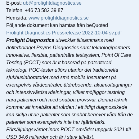
E-post:
ub@prolightdiagnostics.se
Telefon: +46 73 582 39 87
Hemsida:
www.prolightdiagnostics.se
Följande dokument kan hämtas från beQuoted
Prolight Diagnostics Pressrelease 2022-10-04 sv.pdf
Prolight Diagnostics
utvecklar tillsammans med
dotterbolaget Psyros Diagnostics samt teknologipartners
innovativa, flexibla, patientnära testsystem, Point Of Care
Testing (POCT) som är it baserad på patenterad
teknologi. POC-tester utförs utanför det traditionella
sjukhuslaboratoriet med små mobila instrument på
exempelvis vårdcentraler, äldreboende, akutmottagningar
och intensivvårdsavdelningar, vilket möjliggör testning
nära patienten och med snabba provsvar. Denna teknik
kommer att innebära att vården i ett tidigt diagnosskede
kan skilja ut de patienter som snabbt behöver vård från de
patienter som exempelvis inte har hjärtinfarkt.
Försäljningsvärdet inom POCT området uppgick 2021 till
USD 34,6 miljarder och är i stark tillväxt.