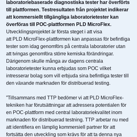
laboratoriebaserade diagnostiska tester har överförts
till plattformen. Testresultaten från projektet indikerar
att kommersiellt tillgängliga laboratorietester kan
överföras till POC-plattformen PLD MicroFlex.
Utvecklingsprojektet är första steget i att visa
att PLD MicroFlex-plattformen kan anpassas för befintliga
tester som idag genomförs på centrala laboratorier utan
att tvingas genomföra större kemiska förändringar.
Därigenom skulle många av dagens centrala
laboratorietester kunna erbjudas som POC vilket
intresserar bolag som vill erbjuda sina befintliga tester till
den växande marknaden för distribuerad testing.
”Tillsammans med TTP bedömer vi att PLD MicroFlex-
tekniken har förutsättningar att adressera potentialen för
en POC-plattform med central laboratoriekvalitet inom
marknaden för distribuerad testning. TTP arbetar nu med
att identifiera en lämplig kommersiell partner för att
fortsätta den utveckling som krävs för att ta denna nya