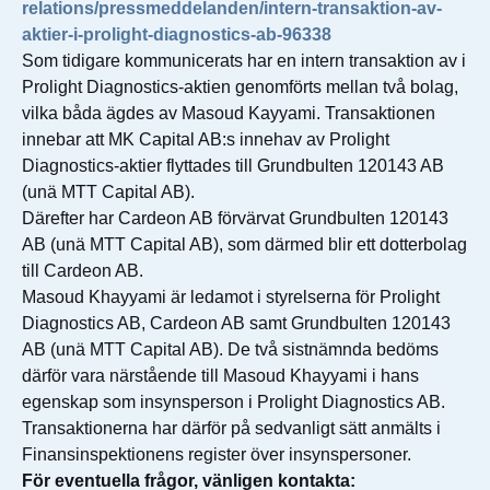
relations/pressmeddelanden/intern-transaktion-av-
aktier-i-prolight-diagnostics-ab-96338
Som tidigare kommunicerats har en intern transaktion av i
Prolight Diagnostics-aktien genomförts mellan två bolag,
vilka båda ägdes av Masoud Kayyami. Transaktionen
innebar att MK Capital AB:s innehav av Prolight
Diagnostics-aktier flyttades till Grundbulten 120143 AB
(unä MTT Capital AB).
Därefter har Cardeon AB förvärvat Grundbulten 120143
AB (unä MTT Capital AB), som därmed blir ett dotterbolag
till Cardeon AB.
Masoud Khayyami är ledamot i styrelserna för Prolight
Diagnostics AB, Cardeon AB samt Grundbulten 120143
AB (unä MTT Capital AB). De två sistnämnda bedöms
därför vara närstående till Masoud Khayyami i hans
egenskap som insynsperson i Prolight Diagnostics AB.
Transaktionerna har därför på sedvanligt sätt anmälts i
Finansinspektionens register över insynspersoner.
För eventuella frågor, vänligen kontakta: