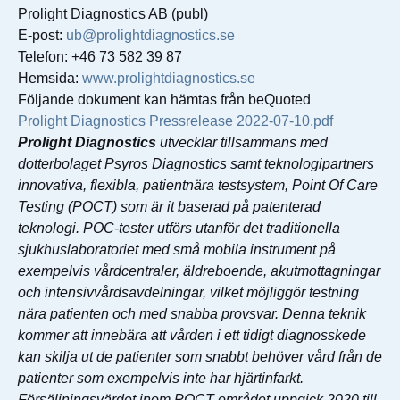
Prolight Diagnostics AB (publ)
E-post:
ub@prolightdiagnostics.se
Telefon: +46 73 582 39 87
Hemsida:
www.prolightdiagnostics.se
Följande dokument kan hämtas från beQuoted
Prolight Diagnostics Pressrelease 2022-07-10.pdf
Prolight Diagnostics
utvecklar tillsammans med
dotterbolaget Psyros Diagnostics samt teknologipartners
innovativa, flexibla, patientnära testsystem, Point Of Care
Testing (POCT) som är it baserad på patenterad
teknologi. POC-tester utförs utanför det traditionella
sjukhuslaboratoriet med små mobila instrument på
exempelvis vårdcentraler, äldreboende, akutmottagningar
och intensivvårdsavdelningar, vilket möjliggör testning
nära patienten och med snabba provsvar. Denna teknik
kommer att innebära att vården i ett tidigt diagnosskede
kan skilja ut de patienter som snabbt behöver vård från de
patienter som exempelvis inte har hjärtinfarkt.
Försäljningsvärdet inom POCT området uppgick 2020 till