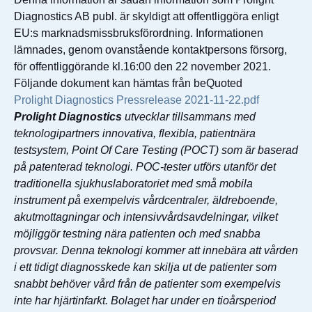
Diagnostics AB publ. är skyldigt att offentliggöra enligt
EU:s marknadsmissbruksförordning. Informationen
lämnades, genom ovanstående kontaktpersons försorg,
för offentliggörande kl.16:00 den 22 november 2021.
Följande dokument kan hämtas från beQuoted
Prolight Diagnostics Pressrelease 2021-11-22.pdf
Prolight Diagnostics
utvecklar tillsammans med
teknologipartners innovativa, flexibla, patientnära
testsystem, Point Of Care Testing (POCT) som är baserad
på patenterad teknologi. POC-tester utförs utanför det
traditionella sjukhuslaboratoriet med små mobila
instrument på exempelvis vårdcentraler, äldreboende,
akutmottagningar och intensivvårdsavdelningar, vilket
möjliggör testning nära patienten och med snabba
provsvar. Denna teknologi kommer att innebära att vården
i ett tidigt diagnosskede kan skilja ut de patienter som
snabbt behöver vård från de patienter som exempelvis
inte har hjärtinfarkt. Bolaget har under en tioårsperiod