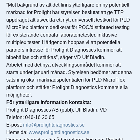
”Mot bakgrund av att det finns ytterligare en ny potentiell
marknad för Prolight har styrelsen beslutat att ge TTP
uppdraget att utveckla ett nytt universellt testkort för PLD
MicroFlex plattform dedikerat för POC/distributed testing
för existerande centrala laboratorietester, inklusive
multiplex tester. Härigenom hoppas vi att potentiella
partners intresse för Prolight Diagnostics kommer att
bibehållas och stärkas”, säger VD Ulf Bladin.
Arbetet med det nya utvecklingsområdet kommer att
starta under januari månad. Styrelsen bedömer att denna
satsning ökar marknadspotentialen för PLD MicroFlex
plattform och stärker Prolight Diagnostics kommersiella
möjligheter.
För ytterligare information kontakta:
Prolight Diagnostics AB (publ), Ulf Bladin, VD
Telefon: 046-16 20 65
E-post:
info@prolightdiagnostics.se
Hemsida:
www.prolightdiagnostics.se
Denna information är sådan information som Prolight