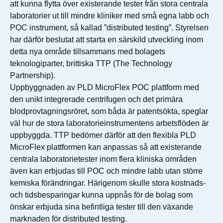
att kunna flytta över existerande tester från stora centrala
laboratorier ut till mindre kliniker med små egna labb och
POC instrument, så kallad ”distributed testing”. Styrelsen
har därför beslutat att starta en särskild utveckling inom
detta nya område tillsammans med bolagets
teknologiparter, brittiska TTP (The Technology
Partnership).
Uppbyggnaden av PLD MicroFlex POC plattform med
den unikt integrerade centrifugen och det primära
blodprovtagningsröret, som båda är patentsökta, speglar
väl hur de stora laboratorieinstrumentens arbetsflöden är
uppbyggda. TTP bedömer därför att den flexibla PLD
MicroFlex plattformen kan anpassas så att existerande
centrala laboratorietester inom flera kliniska områden
även kan erbjudas till POC och mindre labb utan större
kemiska förändringar. Härigenom skulle stora kostnads-
och tidsbesparingar kunna uppnås för de bolag som
önskar erbjuda sina befintliga tester till den växande
marknaden för distributed testing.